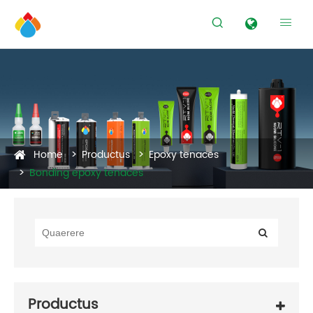


Home
Productus
Epoxy tenaces
Bonding epoxy tenaces
Productus