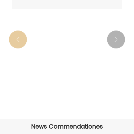


Epoxy vinculum tenaces ad metallum
reparationibus
View More >>
News Commendationes