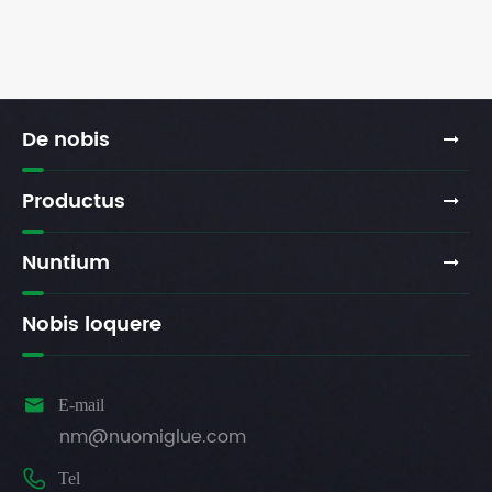
De nobis
Productus
Nuntium
Nobis loquere

E-mail
nm@nuomiglue.com

Tel