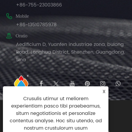
+86-755-23003866

Mobile
+86-13510785978

Oratio
Aedificium D, Yuanfen industriae zona, bulong
Road, Longhua District, Shenzhen, Guangdong,
Sina
X
Crusulis utimur ut meliorem
experientiam pasco tibi praebeamus,
Copyright © MMXXV Nuomi Chemical
situm negotiationis et personalize
(Shenzhen) Co., Ltd All Rights Reserved.
contentus analyse. Hoc situ utendo, ad
nostrum crustulorum usum
Links
|
Sitemap
|
RSS
|
XML
|
Privacy Policy