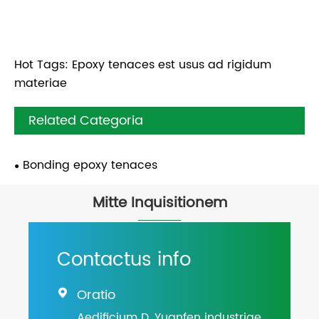
Hot Tags: Epoxy tenaces est usus ad rigidum
materiae
Related Categoria
Bonding epoxy tenaces
Mitte Inquisitionem
Contactus info
Oratio

Aedificium D, Yuanfen industriae