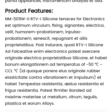
parva appliances, instrumentum analysis et alia.
Product Features:
NM-509W-II RTV-I Silicone tenaces for Electronics
est optimum vinculum, fixing, signantes, electrica,
velit, humorem-probationem, inpulsa-
probationem, senescit, repugnant et aliis
proprietatibus. Post indurare, quod RTV-I Silicone
Ad Falceative enim electronics potest exercere
originale electrica proprietatibus Silicone, et habet
bonum elongationem ad temperatus of -50 ℃ ~
CCL ℃ (id quoque ponere eius originale rubber
elasticitate contra vibrationem et impulsum) et
habet Tempestas resistentia, æstus resistentia et
frigus resistentia. Potest firmiter Bonded ad
maxime materiae ut metallum, vitrum, tegulis,
plastica et eorum Alloys.