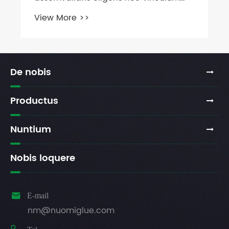
De nobis
Productus
Nuntium
Nobis loquere

E-mail
nm@nuomiglue.com