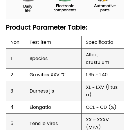
Product Parameter Table:
Non.
Test item
Specificatio
Alba,
1
Species
crustulum
2
Gravitas XXV ℃
1.35 ~ 1.40
XL ~ LXV (litus
3
Durness jis
a)
4
Elongatio
CCL ~ CD (%)
XX ~ XXXV
5
Tensile vires
(MPA)