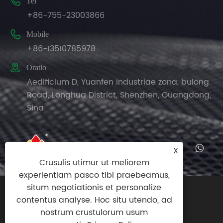

Tel
+86-755-23003866

Mobile
+86-13510785978

Oratio
Aedificium D, Yuanfen industriae zona, bulong
Road, Longhua District, Shenzhen, Guangdong,
Sina
X
Crusulis utimur ut meliorem
experientiam pasco tibi praebeamus,
situm negotiationis et personalize
Copyright © MMXXV Nuomi Chemical
contentus analyse. Hoc situ utendo, ad
(Shenzhen) Co., Ltd All Rights Reserved.
nostrum crustulorum usum