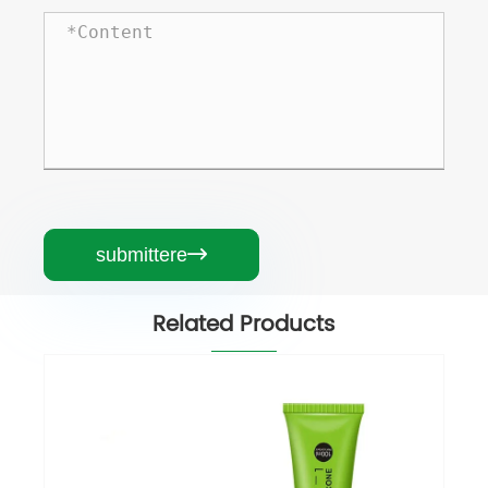
submittere

Related Products
RTV-I Silicone tenaces ad currus
View More >>