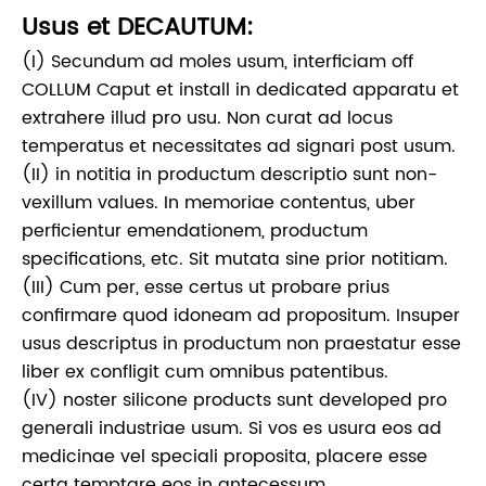
Usus et DECAUTUM:
(I) Secundum ad moles usum, interficiam off
COLLUM Caput et install in dedicated apparatu et
extrahere illud pro usu. Non curat ad locus
temperatus et necessitates ad signari post usum.
(II) in notitia in productum descriptio sunt non-
vexillum values. In memoriae contentus, uber
perficientur emendationem, productum
specifications, etc. Sit mutata sine prior notitiam.
(III) Cum per, esse certus ut probare prius
confirmare quod idoneam ad propositum. Insuper
usus descriptus in productum non praestatur esse
liber ex confligit cum omnibus patentibus.
(IV) noster silicone products sunt developed pro
generali industriae usum. Si vos es usura eos ad
medicinae vel speciali proposita, placere esse
certa temptare eos in antecessum.