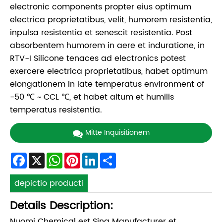
electronic components propter eius optimum
electrica proprietatibus, velit, humorem resistentia,
inpulsa resistentia et senescit resistentia. Post
absorbentem humorem in aere et induratione, in
RTV-I Silicone tenaces ad electronics potest
exercere electrica proprietatibus, habet optimum
elongationem in late temperatus environment of
-50 ℃ ~ CCL ℃, et habet altum et humilis
temperatus resistentia.
Mitte Inquisitionem
Facebook
X
WhatsApp
Pinterest
LinkedIn
Share
depictio producti
Details Description:
Nuomi Chemical est Sina Manufacturer et