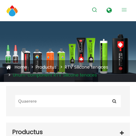


Home
Productus
RTV Silicone tenaces
Unum-component RTV Silicone tenaces
Productus