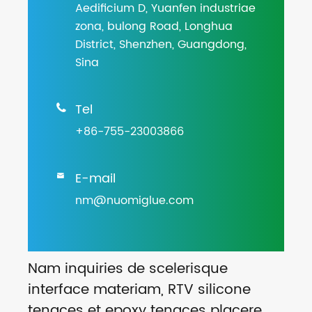
Aedificium D, Yuanfen industriae
zona, bulong Road, Longhua
District, Shenzhen, Guangdong,
Sina
Tel

+86-755-23003866
E-mail

nm@nuomiglue.com
Nam inquiries de scelerisque
interface materiam, RTV silicone
tenaces et epoxy tenaces placere