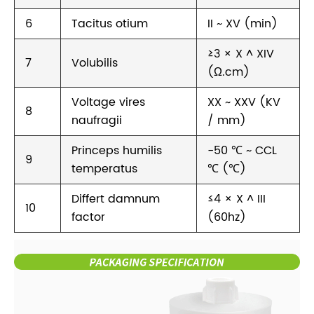
6
Tacitus otium
II ~ XV (min)
≥3 × X ^ XIV
7
Volubilis
(Ω.cm)
Voltage vires
XX ~ XXV (KV
8
naufragii
/ mm)
Princeps humilis
-50 ℃ ~ CCL
9
temperatus
℃ (℃)
Differt damnum
≤4 × X ^ III
10
factor
(60hz)